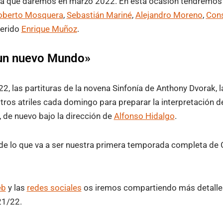
que daremos en marzo 2022. En esta ocasión tendremos el
oberto Mosquera
,
Sebastián Mariné
,
Alejandro Moreno
,
Cons
uerido
Enrique Muñoz
.
 un nuevo Mundo»
22, las partituras de la novena Sinfonía de Anthony Dvorak, l
os atriles cada domingo para preparar la interpretación d
 de nuevo bajo la dirección de
Alfonso Hidalgo
.
 de lo que va a ser nuestra primera temporada completa de
eb
y las
redes sociales
os iremos compartiendo más detalle
21/22.