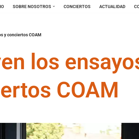
IO
SOBRE NOSOTROS
CONCIERTOS
ACTUALIDAD
C
os y conciertos COAM
en los ensayo
iertos COAM