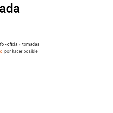
rada
fo «oficial», tomadas
no
, por hacer posible