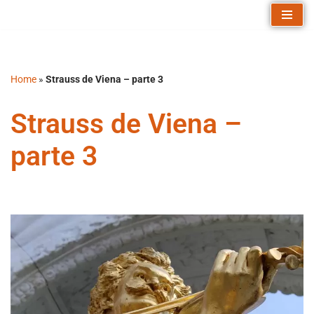
Saltar
al
contenido
Home
»
Strauss de Viena – parte 3
Strauss de Viena –
parte 3