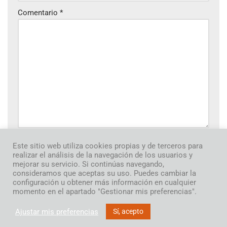
Comentario
*
Este sitio web utiliza cookies propias y de terceros para
Guarda mi nombre, correo electrónico y web en este
realizar el análisis de la navegación de los usuarios y
navegador para la próxima vez que comente.
mejorar su servicio. Si continúas navegando,
consideramos que aceptas su uso. Puedes cambiar la
configuración u obtener más información en cualquier
momento en el apartado "Gestionar mis preferencias".
Ajustar mis preferencias
Sí, acepto