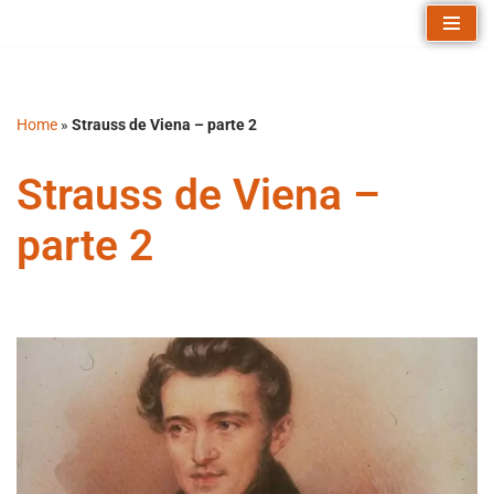
Saltar
al
contenido
Home
»
Strauss de Viena – parte 2
Strauss de Viena –
parte 2