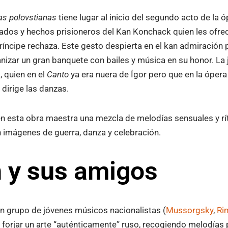
s polovstianas
tiene lugar al inicio del segundo acto de la óp
tados y hechos prisioneros del Kan Konchack quien les ofrec
príncipe rechaza. Este gesto despierta en el kan admiración 
nizar un gran banquete con bailes y música en su honor. La 
 quien en el
Canto
ya era nuera de Ígor pero que en la ópera
 dirige las danzas.
en esta obra maestra una mezcla de melodías sensuales y r
 imágenes de guerra, danza y celebración.
 y sus
amigos
n grupo de jóvenes músicos nacionalistas (
Mussorgsky
,
Ri
 forjar un arte “auténticamente” ruso, recogiendo melodías