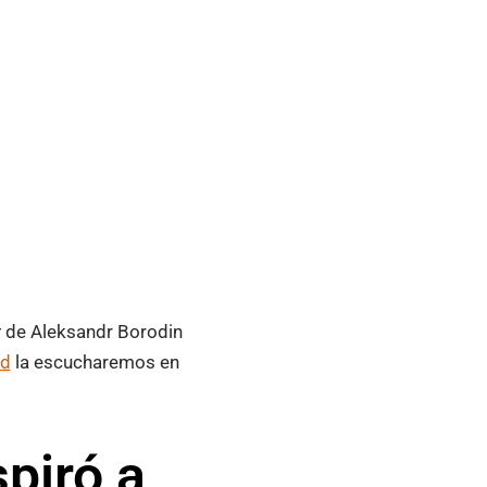
r
de Aleksandr Borodin
id
la escucharemos en
piró a