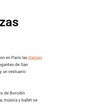
nzas
on en París las
Danzas
legantes de San
y un vestuario
es de Borodin
, música y ballet se