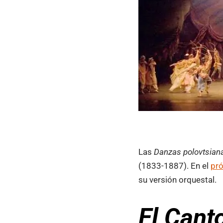
Las
Danzas polovtsian
(1833-1887). En el
pró
su versión orquestal.
El Canto