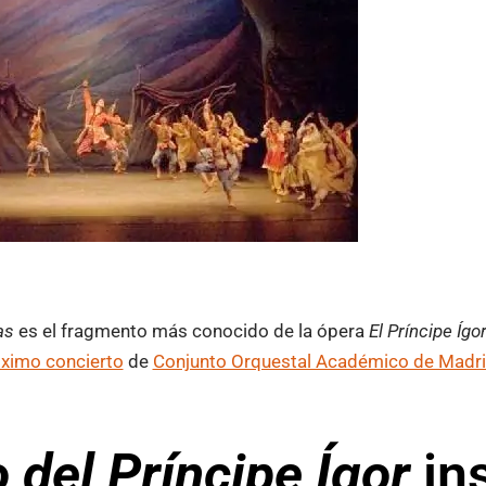
as
es el fragmento más conocido de la ópera
El Príncipe Ígo
ximo concierto
de
Conjunto Orquestal Académico de Madr
 del Príncipe Ígor
ins