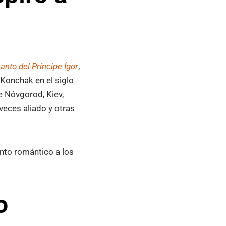
canto del Príncipe Ígor
,
 Konchak en el siglo
de Nóvgorod, Kiev,
veces aliado y otras
canto romántico a los
o