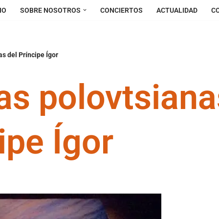
IO
SOBRE NOSOTROS
CONCIERTOS
ACTUALIDAD
C
s del Príncipe Ígor
s polovtsiana
ipe Ígor