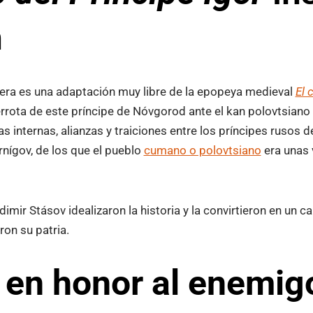
n
era es una adaptación muy libre de la epopeya medieval
El 
errota de este príncipe de Nóvgorod ante el kan polovtsiano
has internas, alianzas y traiciones entre los príncipes rusos 
nígov, de los que el pueblo
cumano o polovtsiano
era unas 
adimir Stásov idealizaron la historia y la convirtieron en un 
ron su patria.
 en honor al enemig