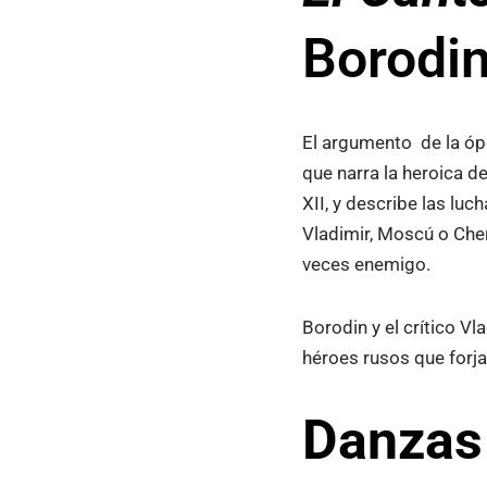
Borodi
El argumento de la óp
que narra la heroica d
XII, y describe las luc
Vladimir, Moscú o Cher
veces enemigo.
Borodin y el crítico Vl
héroes rusos que forja
Danzas