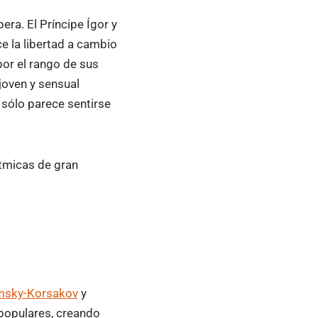
era. El Príncipe Ígor y
e la libertad a cambio
por el rango de sus
joven y sensual
 sólo parece sentirse
ítmicas de gran
msky-Korsakov
y
 populares, creando