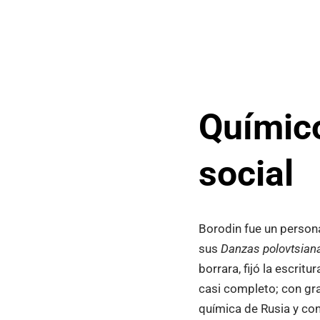
Químico
social
Borodin fue un person
sus
Danzas polovtsian
borrara, fijó la escri
casi completo; con gra
química de Rusia y con