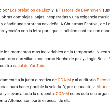
o por
Los preludios de Liszt
y la
Pastoral de Beethoven
, su
: obras complejas, bajas inesperadas y una exigencia music
 y añadir una sorpresa navideña: A Christmas Festival, de L
oyección con la letra para que el público cantara con noso
de los momentos más inolvidables de la temporada. Nuestro
 auditorio con villancicos como Noche de paz y Jingle Bells. P
nuestro
canal de YouTube.
amente a la junta directiva de
COA-M
y al auditorio
Paco d
rias para hacer posible la velada. Y, por supuesto, a
Alfons
n y elevan a toda la orquesta.
COA-M
no es solo una organi
omo Alfonso son parte esencial de ella.