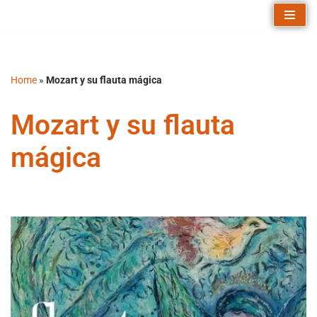
Saltar
al
contenido
Home
»
Mozart y su flauta mágica
Mozart y su flauta
mágica