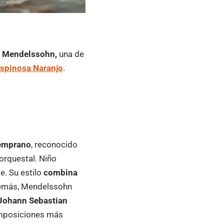
x Mendelssohn,
una de
Espinosa Naranjo
.
emprano
, reconocido
orquestal. Niño
e. Su estilo
combina
más, Mendelssohn
 Johann Sebastian
composiciones más