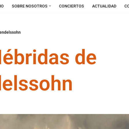
IO
SOBRE NOSOTROS
CONCIERTOS
ACTUALIDAD
C
Mendelssohn
ébridas de
elssohn