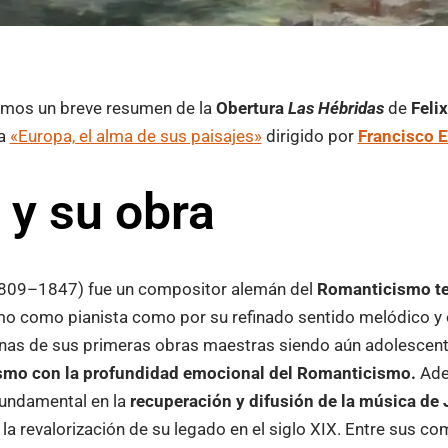
cemos un breve resumen de la
Obertura
Las Hébridas
de
Feli
ma
«Europa, el alma de sus paisajes»
dirigido por
Francisco 
r y su obra
809–1847) fue un compositor alemán del
Romanticismo t
smo como pianista como por su refinado sentido melódico y 
unas de sus primeras obras maestras siendo aún adolescent
cismo con la profundidad emocional del Romanticismo.
Ade
undamental en la
recuperación y difusión de la música de
la revalorización de su legado en el siglo XIX. Entre sus 