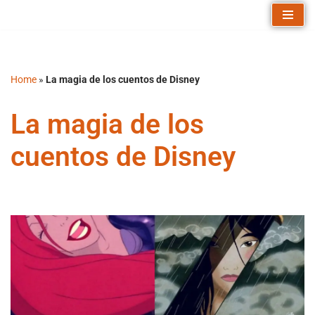
Saltar
al
contenido
Home
»
La magia de los cuentos de Disney
La magia de los
cuentos de Disney